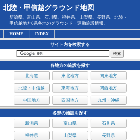
北陸・甲信越グラウンド地図
新潟県、富山県、石川県、福井県、山梨県、長野県、北陸・
甲信越地方6県各地のグラウンド・運動施設情報。
HOME
INDEX
サイト内を検索する
各地方の施設を探す
北海道
東北地方
関東地方
北陸・甲信越
東海地方
関西地方
中国地方
四国地方
九州・沖縄
各県の施設を探す
新潟県
富山県
石川県
福井県
山梨県
長野県