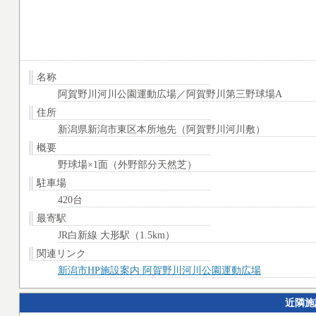
名称
阿賀野川河川公園運動広場／阿賀野川第三野球場A
住所
新潟県新潟市東区本所地先（阿賀野川河川敷）
概要
野球場×1面（外野部分天然芝）
駐車場
420台
最寄駅
JR白新線 大形駅（1.5km）
関連リンク
新潟市HP施設案内 阿賀野川河川公園運動広場
近隣施