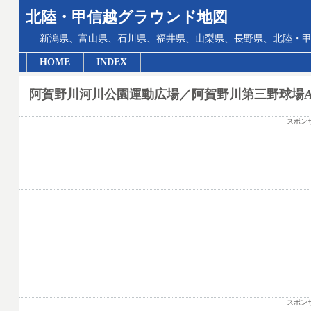
北陸・甲信越グラウンド地図
新潟県、富山県、石川県、福井県、山梨県、長野県、北陸・甲
HOME
INDEX
阿賀野川河川公園運動広場／阿賀野川第三野球場
スポン
スポン