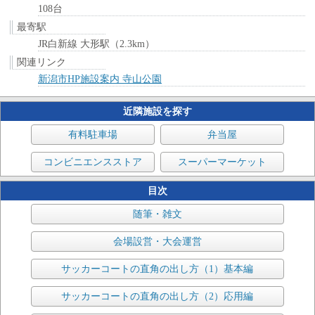
108台
最寄駅
JR白新線 大形駅（2.3km）
関連リンク
新潟市HP施設案内 寺山公園
近隣施設を探す
有料駐車場
弁当屋
コンビニエンスストア
スーパーマーケット
目次
随筆・雑文
会場設営・大会運営
サッカーコートの直角の出し方（1）基本編
サッカーコートの直角の出し方（2）応用編