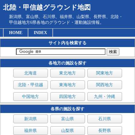
北陸・甲信越グラウンド地図
新潟県、富山県、石川県、福井県、山梨県、長野県、北陸・
甲信越地方6県各地のグラウンド・運動施設情報。
HOME
INDEX
サイト内を検索する
各地方の施設を探す
北海道
東北地方
関東地方
北陸・甲信越
東海地方
関西地方
中国地方
四国地方
九州・沖縄
各県の施設を探す
新潟県
富山県
石川県
福井県
山梨県
長野県