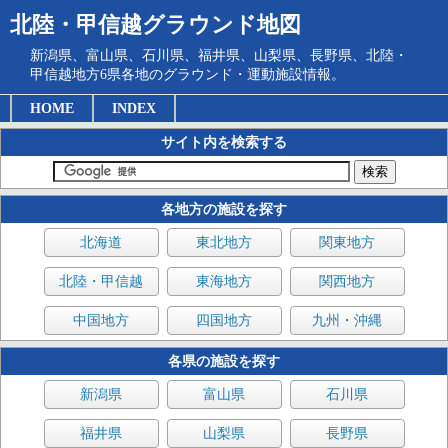
北陸・甲信越グラウンド地図
新潟県、富山県、石川県、福井県、山梨県、長野県、北陸・
甲信越地方6県各地のグラウンド・運動施設情報。
HOME
INDEX
サイト内を検索する
各地方の施設を探す
北海道
東北地方
関東地方
北陸・甲信越
東海地方
関西地方
中国地方
四国地方
九州・沖縄
各県の施設を探す
新潟県
富山県
石川県
福井県
山梨県
長野県