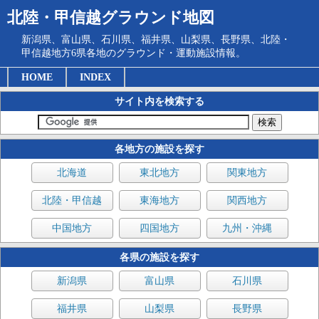
北陸・甲信越グラウンド地図
新潟県、富山県、石川県、福井県、山梨県、長野県、北陸・
甲信越地方6県各地のグラウンド・運動施設情報。
HOME
INDEX
サイト内を検索する
各地方の施設を探す
北海道
東北地方
関東地方
北陸・甲信越
東海地方
関西地方
中国地方
四国地方
九州・沖縄
各県の施設を探す
新潟県
富山県
石川県
福井県
山梨県
長野県