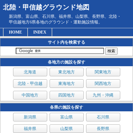
北陸・甲信越グラウンド地図
新潟県、富山県、石川県、福井県、山梨県、長野県、北陸・
甲信越地方6県各地のグラウンド・運動施設情報。
HOME
INDEX
サイト内を検索する
各地方の施設を探す
北海道
東北地方
関東地方
北陸・甲信越
東海地方
関西地方
中国地方
四国地方
九州・沖縄
各県の施設を探す
新潟県
富山県
石川県
福井県
山梨県
長野県