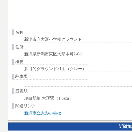
名称
新潟市立大形小学校グラウンド
住所
新潟県新潟市東区大形本町2-6-1
概要
多目的グラウンド×1面（クレー）
駐車場
-
最寄駅
JR白新線 大形駅（1.5km）
関連リンク
新潟市立大形小学校
近隣施