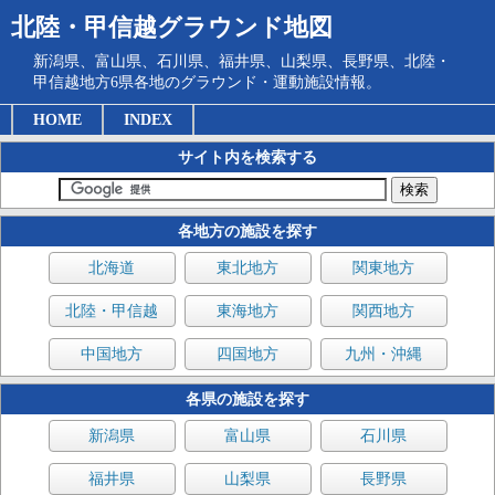
北陸・甲信越グラウンド地図
新潟県、富山県、石川県、福井県、山梨県、長野県、北陸・
甲信越地方6県各地のグラウンド・運動施設情報。
HOME
INDEX
サイト内を検索する
各地方の施設を探す
北海道
東北地方
関東地方
北陸・甲信越
東海地方
関西地方
中国地方
四国地方
九州・沖縄
各県の施設を探す
新潟県
富山県
石川県
福井県
山梨県
長野県