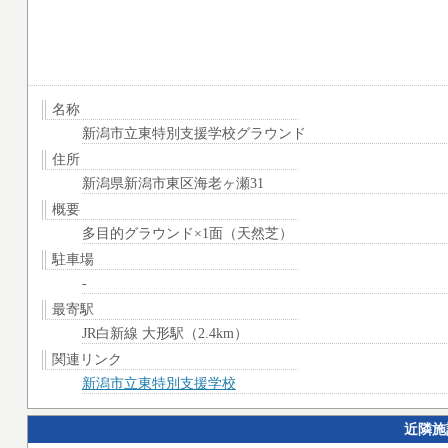
名称
新潟市立東特別支援学校グラウンド
住所
新潟県新潟市東区海老ヶ瀬31
概要
多目的グラウンド×1面（天然芝）
駐車場
-
最寄駅
JR白新線 大形駅（2.4km）
関連リンク
新潟市立東特別支援学校
近隣施