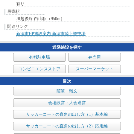
有り
最寄駅
JR越後線 白山駅（950m）
関連リンク
新潟市HP施設案内 新潟市陸上競技場
近隣施設を探す
有料駐車場
弁当屋
コンビニエンスストア
スーパーマーケット
目次
随筆・雑文
会場設営・大会運営
サッカーコートの直角の出し方（1）基本編
サッカーコートの直角の出し方（2）応用編