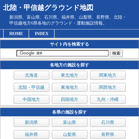
北陸・甲信越グラウンド地図
新潟県、富山県、石川県、福井県、山梨県、長野県、北陸・
甲信越地方6県各地のグラウンド・運動施設情報。
HOME
INDEX
サイト内を検索する
各地方の施設を探す
北海道
東北地方
関東地方
北陸・甲信越
東海地方
関西地方
中国地方
四国地方
九州・沖縄
各県の施設を探す
新潟県
富山県
石川県
福井県
山梨県
長野県