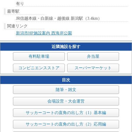
有り
最寄駅
JR信越本線・白新線・越後線 新潟駅（3.4km）
関連リンク
新潟市HP施設案内 西海岸公園
近隣施設を探す
有料駐車場
弁当屋
コンビニエンスストア
スーパーマーケット
目次
随筆・雑文
会場設営・大会運営
サッカーコートの直角の出し方（1）基本編
サッカーコートの直角の出し方（2）応用編