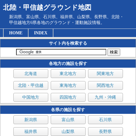
北陸・甲信越グラウンド地図
新潟県、富山県、石川県、福井県、山梨県、長野県、北陸・
甲信越地方6県各地のグラウンド・運動施設情報。
HOME
INDEX
サイト内を検索する
各地方の施設を探す
北海道
東北地方
関東地方
北陸・甲信越
東海地方
関西地方
中国地方
四国地方
九州・沖縄
各県の施設を探す
新潟県
富山県
石川県
福井県
山梨県
長野県