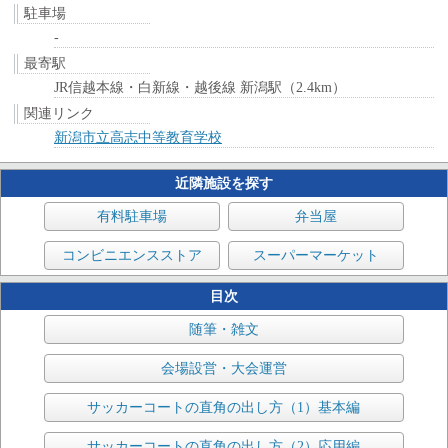
駐車場
-
最寄駅
JR信越本線・白新線・越後線 新潟駅（2.4km）
関連リンク
新潟市立高志中等教育学校
近隣施設を探す
有料駐車場
弁当屋
コンビニエンスストア
スーパーマーケット
目次
随筆・雑文
会場設営・大会運営
サッカーコートの直角の出し方（1）基本編
サッカーコートの直角の出し方（2）応用編