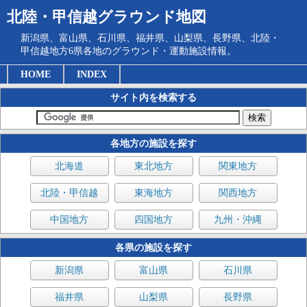
北陸・甲信越グラウンド地図
新潟県、富山県、石川県、福井県、山梨県、長野県、北陸・
甲信越地方6県各地のグラウンド・運動施設情報。
HOME
INDEX
サイト内を検索する
各地方の施設を探す
北海道
東北地方
関東地方
北陸・甲信越
東海地方
関西地方
中国地方
四国地方
九州・沖縄
各県の施設を探す
新潟県
富山県
石川県
福井県
山梨県
長野県