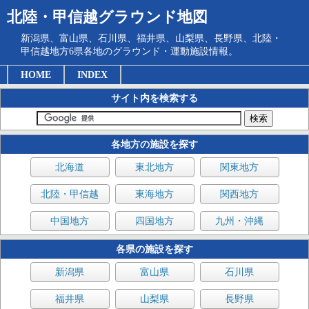
北陸・甲信越グラウンド地図
新潟県、富山県、石川県、福井県、山梨県、長野県、北陸・
甲信越地方6県各地のグラウンド・運動施設情報。
HOME
INDEX
サイト内を検索する
各地方の施設を探す
北海道
東北地方
関東地方
北陸・甲信越
東海地方
関西地方
中国地方
四国地方
九州・沖縄
各県の施設を探す
新潟県
富山県
石川県
福井県
山梨県
長野県