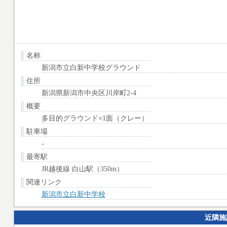
名称
新潟市立白新中学校グラウンド
住所
新潟県新潟市中央区川岸町2-4
概要
多目的グラウンド×1面（クレー）
駐車場
-
最寄駅
JR越後線 白山駅（350m）
関連リンク
新潟市立白新中学校
近隣施