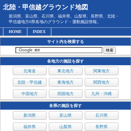
北陸・甲信越グラウンド地図
新潟県、富山県、石川県、福井県、山梨県、長野県、北陸・
甲信越地方6県各地のグラウンド・運動施設情報。
HOME
INDEX
サイト内を検索する
各地方の施設を探す
北海道
東北地方
関東地方
北陸・甲信越
東海地方
関西地方
中国地方
四国地方
九州・沖縄
各県の施設を探す
新潟県
富山県
石川県
福井県
山梨県
長野県