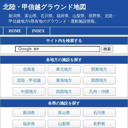
北陸・甲信越グラウンド地図
新潟県、富山県、石川県、福井県、山梨県、長野県、北陸・
甲信越地方6県各地のグラウンド・運動施設情報。
HOME
INDEX
サイト内を検索する
各地方の施設を探す
北海道
東北地方
関東地方
北陸・甲信越
東海地方
関西地方
中国地方
四国地方
九州・沖縄
各県の施設を探す
新潟県
富山県
石川県
福井県
山梨県
長野県