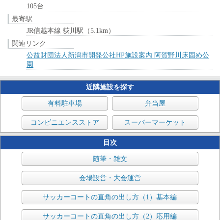
105台
最寄駅
JR信越本線 荻川駅（5.1km）
関連リンク
公益財団法人新潟市開発公社HP施設案内 阿賀野川床固め公
園
近隣施設を探す
有料駐車場
弁当屋
コンビニエンスストア
スーパーマーケット
目次
随筆・雑文
会場設営・大会運営
サッカーコートの直角の出し方（1）基本編
サッカーコートの直角の出し方（2）応用編