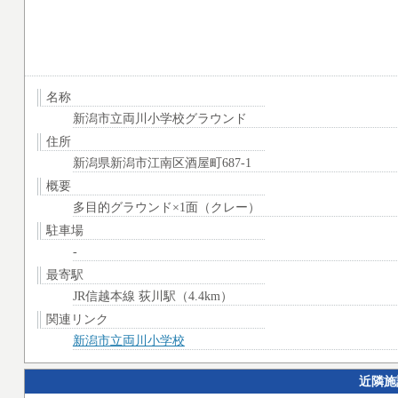
名称
新潟市立両川小学校グラウンド
住所
新潟県新潟市江南区酒屋町687-1
概要
多目的グラウンド×1面（クレー）
駐車場
-
最寄駅
JR信越本線 荻川駅（4.4km）
関連リンク
新潟市立両川小学校
近隣施