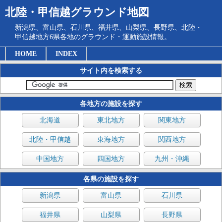
北陸・甲信越グラウンド地図
新潟県、富山県、石川県、福井県、山梨県、長野県、北陸・
甲信越地方6県各地のグラウンド・運動施設情報。
HOME
INDEX
サイト内を検索する
各地方の施設を探す
北海道
東北地方
関東地方
北陸・甲信越
東海地方
関西地方
中国地方
四国地方
九州・沖縄
各県の施設を探す
新潟県
富山県
石川県
福井県
山梨県
長野県