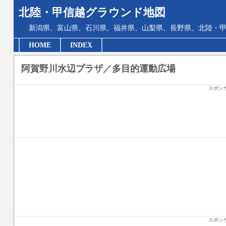
北陸・甲信越グラウンド地図
新潟県、富山県、石川県、福井県、山梨県、長野県、北陸・甲
HOME
INDEX
阿賀野川水辺プラザ／多目的運動広場
スポン
スポン