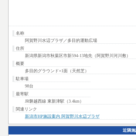
名称
阿賀野川水辺プラザ／多目的運動広場
住所
新潟県新潟市秋葉区市新594-13地先（阿賀野川河川敷）
概要
多目的グラウンド×1面（天然芝）
駐車場
98台
最寄駅
JR磐越西線 東新津駅（3.4km）
関連リンク
新潟市HP施設案内 阿賀野川水辺プラザ
近隣施