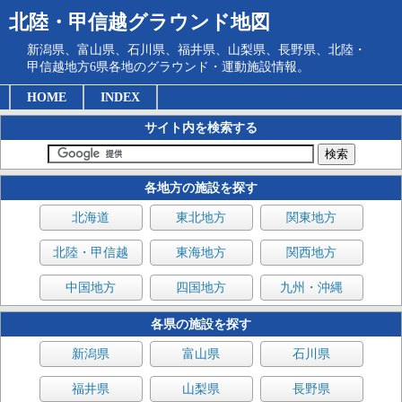
北陸・甲信越グラウンド地図
新潟県、富山県、石川県、福井県、山梨県、長野県、北陸・
甲信越地方6県各地のグラウンド・運動施設情報。
HOME
INDEX
サイト内を検索する
各地方の施設を探す
北海道
東北地方
関東地方
北陸・甲信越
東海地方
関西地方
中国地方
四国地方
九州・沖縄
各県の施設を探す
新潟県
富山県
石川県
福井県
山梨県
長野県