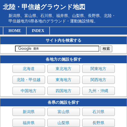
北陸・甲信越グラウンド地図
新潟県、富山県、石川県、福井県、山梨県、長野県、北陸・
甲信越地方6県各地のグラウンド・運動施設情報。
HOME
INDEX
サイト内を検索する
各地方の施設を探す
北海道
東北地方
関東地方
北陸・甲信越
東海地方
関西地方
中国地方
四国地方
九州・沖縄
各県の施設を探す
新潟県
富山県
石川県
福井県
山梨県
長野県