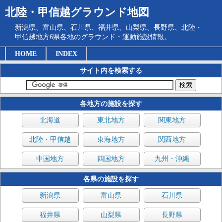
北陸・甲信越グラウンド地図
新潟県、富山県、石川県、福井県、山梨県、長野県、北陸・
甲信越地方6県各地のグラウンド・運動施設情報。
HOME
INDEX
サイト内を検索する
各地方の施設を探す
北海道
東北地方
関東地方
北陸・甲信越
東海地方
関西地方
中国地方
四国地方
九州・沖縄
各県の施設を探す
新潟県
富山県
石川県
福井県
山梨県
長野県