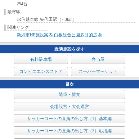
254台
最寄駅
JR信越本線 矢代田駅（7.3km）
関連リンク
新潟市HP施設案内 白根総合公園多目的広場
近隣施設を探す
有料駐車場
弁当屋
コンビニエンスストア
スーパーマーケット
目次
随筆・雑文
会場設営・大会運営
サッカーコートの直角の出し方（1）基本編
サッカーコートの直角の出し方（2）応用編