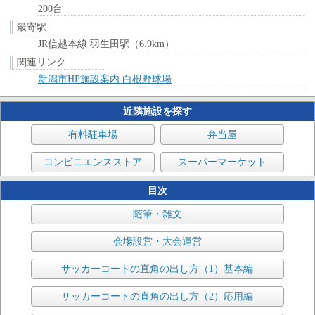
200台
最寄駅
JR信越本線 羽生田駅（6.9km）
関連リンク
新潟市HP施設案内 白根野球場
近隣施設を探す
有料駐車場
弁当屋
コンビニエンスストア
スーパーマーケット
目次
随筆・雑文
会場設営・大会運営
サッカーコートの直角の出し方（1）基本編
サッカーコートの直角の出し方（2）応用編