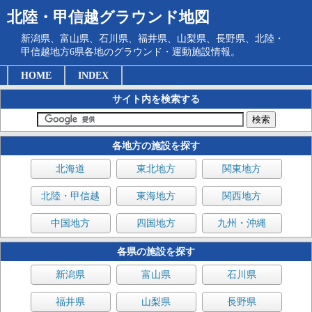
北陸・甲信越グラウンド地図
新潟県、富山県、石川県、福井県、山梨県、長野県、北陸・
甲信越地方6県各地のグラウンド・運動施設情報。
HOME
INDEX
サイト内を検索する
各地方の施設を探す
北海道
東北地方
関東地方
北陸・甲信越
東海地方
関西地方
中国地方
四国地方
九州・沖縄
各県の施設を探す
新潟県
富山県
石川県
福井県
山梨県
長野県