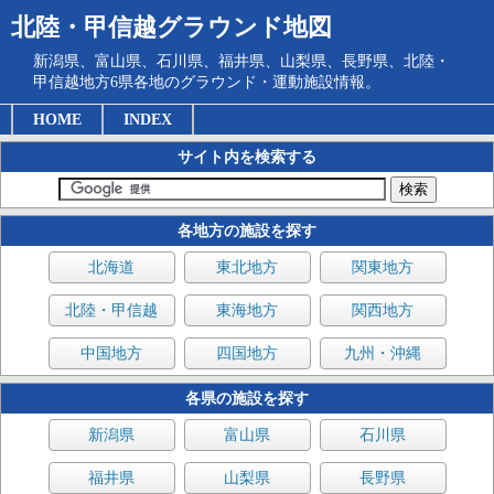
北陸・甲信越グラウンド地図
新潟県、富山県、石川県、福井県、山梨県、長野県、北陸・
甲信越地方6県各地のグラウンド・運動施設情報。
HOME
INDEX
サイト内を検索する
各地方の施設を探す
北海道
東北地方
関東地方
北陸・甲信越
東海地方
関西地方
中国地方
四国地方
九州・沖縄
各県の施設を探す
新潟県
富山県
石川県
福井県
山梨県
長野県