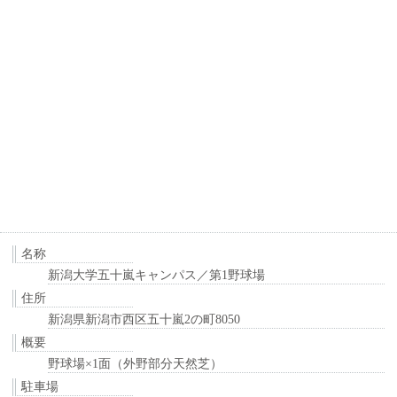
名称
新潟大学五十嵐キャンパス／第1野球場
住所
新潟県新潟市西区五十嵐2の町8050
概要
野球場×1面（外野部分天然芝）
駐車場