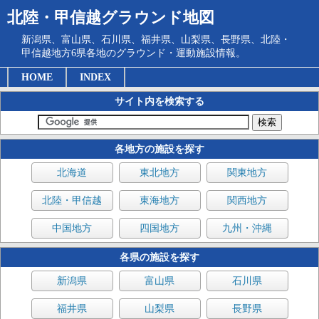
北陸・甲信越グラウンド地図
新潟県、富山県、石川県、福井県、山梨県、長野県、北陸・
甲信越地方6県各地のグラウンド・運動施設情報。
HOME
INDEX
サイト内を検索する
各地方の施設を探す
北海道
東北地方
関東地方
北陸・甲信越
東海地方
関西地方
中国地方
四国地方
九州・沖縄
各県の施設を探す
新潟県
富山県
石川県
福井県
山梨県
長野県