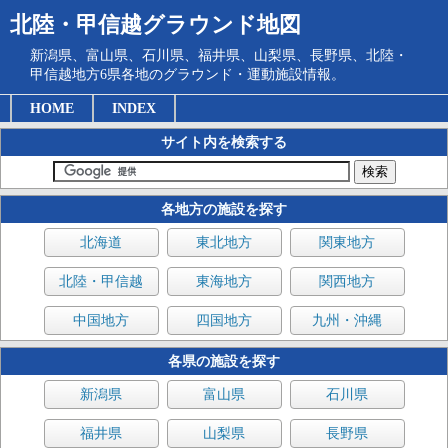
北陸・甲信越グラウンド地図
新潟県、富山県、石川県、福井県、山梨県、長野県、北陸・
甲信越地方6県各地のグラウンド・運動施設情報。
HOME
INDEX
サイト内を検索する
各地方の施設を探す
北海道
東北地方
関東地方
北陸・甲信越
東海地方
関西地方
中国地方
四国地方
九州・沖縄
各県の施設を探す
新潟県
富山県
石川県
福井県
山梨県
長野県