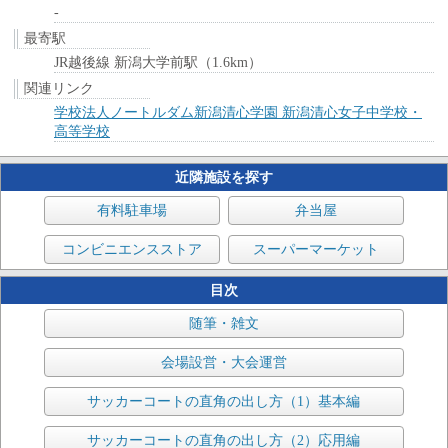
-
最寄駅
JR越後線 新潟大学前駅（1.6km）
関連リンク
学校法人ノートルダム新潟清心学園 新潟清心女子中学校・
高等学校
近隣施設を探す
有料駐車場
弁当屋
コンビニエンスストア
スーパーマーケット
目次
随筆・雑文
会場設営・大会運営
サッカーコートの直角の出し方（1）基本編
サッカーコートの直角の出し方（2）応用編