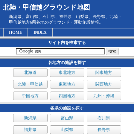
北陸・甲信越グラウンド地図
新潟県、富山県、石川県、福井県、山梨県、長野県、北陸・
甲信越地方6県各地のグラウンド・運動施設情報。
HOME
INDEX
サイト内を検索する
各地方の施設を探す
北海道
東北地方
関東地方
北陸・甲信越
東海地方
関西地方
中国地方
四国地方
九州・沖縄
各県の施設を探す
新潟県
富山県
石川県
福井県
山梨県
長野県