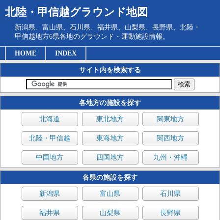
北陸・甲信越グラウンド地図
新潟県、富山県、石川県、福井県、山梨県、長野県、北陸・
甲信越地方6県各地のグラウンド・運動施設情報。
HOME
INDEX
サイト内を検索する
各地方の施設を探す
北海道
東北地方
関東地方
北陸・甲信越
東海地方
関西地方
中国地方
四国地方
九州・沖縄
各県の施設を探す
新潟県
富山県
石川県
福井県
山梨県
長野県