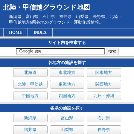
北陸・甲信越グラウンド地図
新潟県、富山県、石川県、福井県、山梨県、長野県、北陸・
甲信越地方6県各地のグラウンド・運動施設情報。
HOME
INDEX
サイト内を検索する
各地方の施設を探す
北海道
東北地方
関東地方
北陸・甲信越
東海地方
関西地方
中国地方
四国地方
九州・沖縄
各県の施設を探す
新潟県
富山県
石川県
福井県
山梨県
長野県