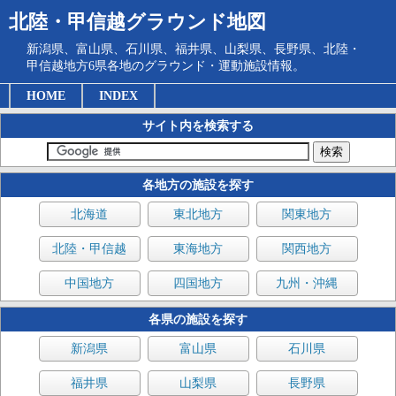
北陸・甲信越グラウンド地図
新潟県、富山県、石川県、福井県、山梨県、長野県、北陸・
甲信越地方6県各地のグラウンド・運動施設情報。
HOME
INDEX
サイト内を検索する
各地方の施設を探す
北海道
東北地方
関東地方
北陸・甲信越
東海地方
関西地方
中国地方
四国地方
九州・沖縄
各県の施設を探す
新潟県
富山県
石川県
福井県
山梨県
長野県