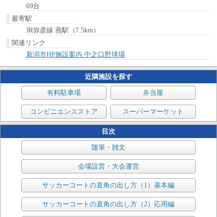
69台
最寄駅
JR弥彦線 燕駅（7.5km）
関連リンク
新潟市HP施設案内 中之口野球場
近隣施設を探す
有料駐車場
弁当屋
コンビニエンスストア
スーパーマーケット
目次
随筆・雑文
会場設営・大会運営
サッカーコートの直角の出し方（1）基本編
サッカーコートの直角の出し方（2）応用編