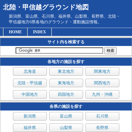
北陸・甲信越グラウンド地図
新潟県、富山県、石川県、福井県、山梨県、長野県、北陸・
甲信越地方6県各地のグラウンド・運動施設情報。
HOME
INDEX
サイト内を検索する
各地方の施設を探す
北海道
東北地方
関東地方
北陸・甲信越
東海地方
関西地方
中国地方
四国地方
九州・沖縄
各県の施設を探す
新潟県
富山県
石川県
福井県
山梨県
長野県