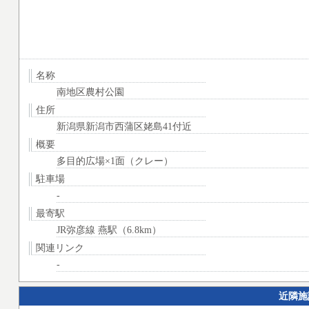
名称
南地区農村公園
住所
新潟県新潟市西蒲区姥島41付近
概要
多目的広場×1面（クレー）
駐車場
-
最寄駅
JR弥彦線 燕駅（6.8km）
関連リンク
-
近隣施