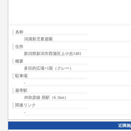
名称
潟浦新児童遊園
住所
新潟県新潟市西蒲区上小吉1481
概要
多目的広場×1面（クレー）
駐車場
-
最寄駅
JR弥彦線 燕駅（6.1km）
関連リンク
-
近隣施