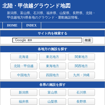
北陸・甲信越グラウンド地図
新潟県、富山県、石川県、福井県、山梨県、長野県、北陸・
甲信越地方6県各地のグラウンド・運動施設情報。
HOME
INDEX
サイト内を検索する
各地方の施設を探す
北海道
東北地方
関東地方
北陸・甲信越
東海地方
関西地方
中国地方
四国地方
九州・沖縄
各県の施設を探す
新潟県
富山県
石川県
福井県
山梨県
長野県