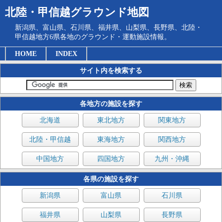
北陸・甲信越グラウンド地図
新潟県、富山県、石川県、福井県、山梨県、長野県、北陸・
甲信越地方6県各地のグラウンド・運動施設情報。
HOME
INDEX
サイト内を検索する
各地方の施設を探す
北海道
東北地方
関東地方
北陸・甲信越
東海地方
関西地方
中国地方
四国地方
九州・沖縄
各県の施設を探す
新潟県
富山県
石川県
福井県
山梨県
長野県