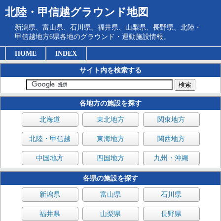
北陸・甲信越グラウンド地図
新潟県、富山県、石川県、福井県、山梨県、長野県、北陸・
甲信越地方6県各地のグラウンド・運動施設情報。
HOME
INDEX
サイト内を検索する
各地方の施設を探す
北海道
東北地方
関東地方
北陸・甲信越
東海地方
関西地方
中国地方
四国地方
九州・沖縄
各県の施設を探す
新潟県
富山県
石川県
福井県
山梨県
長野県