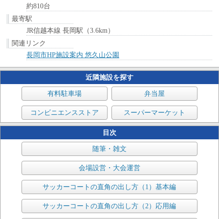
約810台
最寄駅
JR信越本線 長岡駅（3.6km）
関連リンク
長岡市HP施設案内 悠久山公園
近隣施設を探す
有料駐車場
弁当屋
コンビニエンスストア
スーパーマーケット
目次
随筆・雑文
会場設営・大会運営
サッカーコートの直角の出し方（1）基本編
サッカーコートの直角の出し方（2）応用編