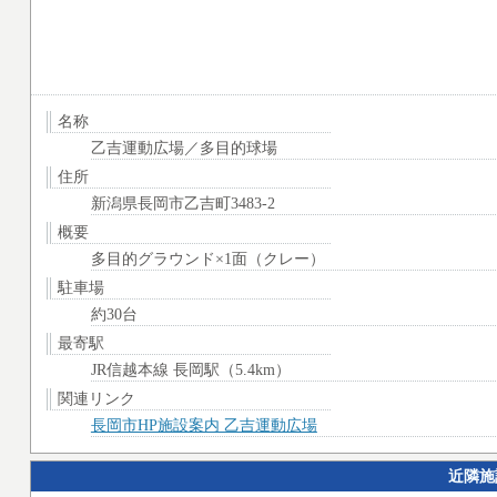
名称
乙吉運動広場／多目的球場
住所
新潟県長岡市乙吉町3483-2
概要
多目的グラウンド×1面（クレー）
駐車場
約30台
最寄駅
JR信越本線 長岡駅（5.4km）
関連リンク
長岡市HP施設案内 乙吉運動広場
近隣施