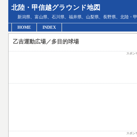
北陸・甲信越グラウンド地図
新潟県、富山県、石川県、福井県、山梨県、長野県、北陸・甲
HOME
INDEX
乙吉運動広場／多目的球場
スポン
スポン