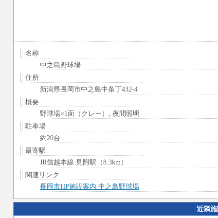
名称
中之島野球場
住所
新潟県長岡市中之島中条丁432-4
概要
野球場×1面（クレー）, 夜間照明
駐車場
約20台
最寄駅
JR信越本線 見附駅（8.3km）
関連リンク
長岡市HP施設案内 中之島野球場
近隣施