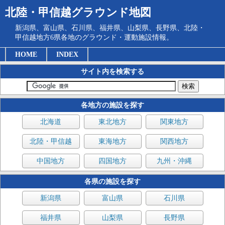
北陸・甲信越グラウンド地図
新潟県、富山県、石川県、福井県、山梨県、長野県、北陸・
甲信越地方6県各地のグラウンド・運動施設情報。
HOME
INDEX
サイト内を検索する
各地方の施設を探す
北海道
東北地方
関東地方
北陸・甲信越
東海地方
関西地方
中国地方
四国地方
九州・沖縄
各県の施設を探す
新潟県
富山県
石川県
福井県
山梨県
長野県