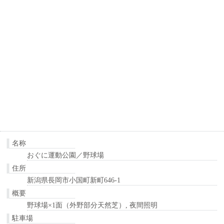
名称
おぐに運動公園／野球場
住所
新潟県長岡市小国町新町646-1
概要
野球場×1面（外野部分天然芝）, 夜間照明
駐車場