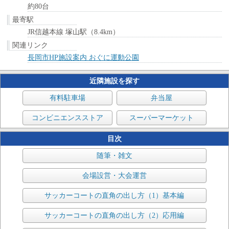
約80台
最寄駅
JR信越本線 塚山駅（8.4km）
関連リンク
長岡市HP施設案内 おぐに運動公園
近隣施設を探す
有料駐車場
弁当屋
コンビニエンスストア
スーパーマーケット
目次
随筆・雑文
会場設営・大会運営
サッカーコートの直角の出し方（1）基本編
サッカーコートの直角の出し方（2）応用編