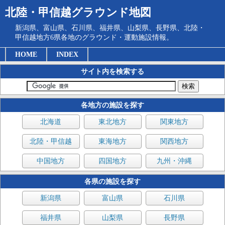
北陸・甲信越グラウンド地図
新潟県、富山県、石川県、福井県、山梨県、長野県、北陸・
甲信越地方6県各地のグラウンド・運動施設情報。
HOME
INDEX
サイト内を検索する
各地方の施設を探す
北海道
東北地方
関東地方
北陸・甲信越
東海地方
関西地方
中国地方
四国地方
九州・沖縄
各県の施設を探す
新潟県
富山県
石川県
福井県
山梨県
長野県