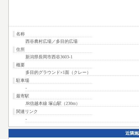
名称
西谷農村広場／多目的広場
住所
新潟県長岡市西谷3603-1
概要
多目的グラウンド×1面（クレー）
駐車場
-
最寄駅
JR信越本線 塚山駅（230m）
関連リンク
-
近隣施