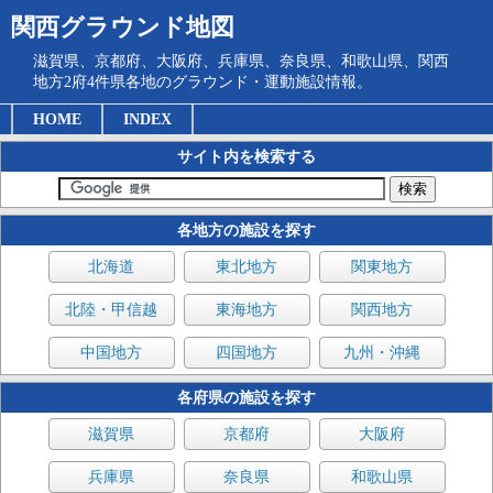
関西グラウンド地図
滋賀県、京都府、大阪府、兵庫県、奈良県、和歌山県、関西
地方2府4件県各地のグラウンド・運動施設情報。
HOME
INDEX
サイト内を検索する
各地方の施設を探す
北海道
東北地方
関東地方
北陸・甲信越
東海地方
関西地方
中国地方
四国地方
九州・沖縄
各府県の施設を探す
滋賀県
京都府
大阪府
兵庫県
奈良県
和歌山県