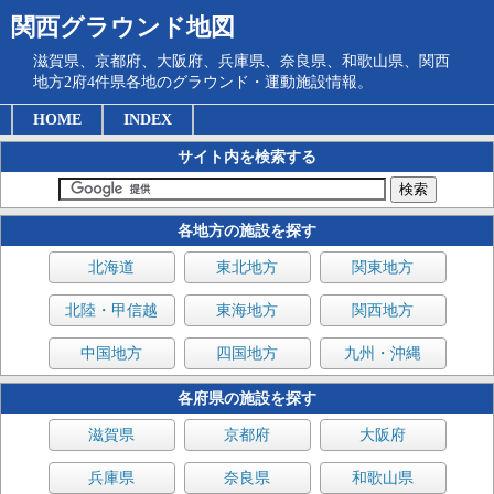
関西グラウンド地図
滋賀県、京都府、大阪府、兵庫県、奈良県、和歌山県、関西
地方2府4件県各地のグラウンド・運動施設情報。
HOME
INDEX
サイト内を検索する
各地方の施設を探す
北海道
東北地方
関東地方
北陸・甲信越
東海地方
関西地方
中国地方
四国地方
九州・沖縄
各府県の施設を探す
滋賀県
京都府
大阪府
兵庫県
奈良県
和歌山県