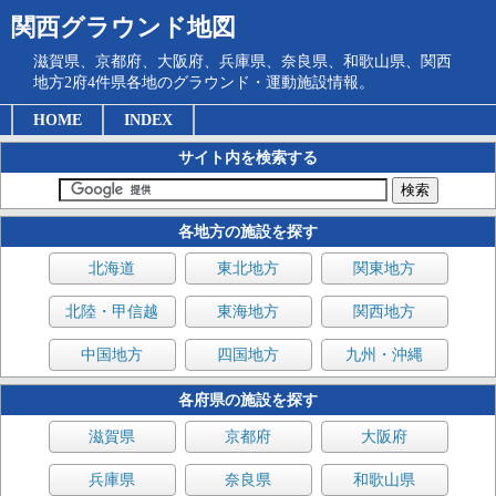
関西グラウンド地図
滋賀県、京都府、大阪府、兵庫県、奈良県、和歌山県、関西
地方2府4件県各地のグラウンド・運動施設情報。
HOME
INDEX
サイト内を検索する
各地方の施設を探す
北海道
東北地方
関東地方
北陸・甲信越
東海地方
関西地方
中国地方
四国地方
九州・沖縄
各府県の施設を探す
滋賀県
京都府
大阪府
兵庫県
奈良県
和歌山県