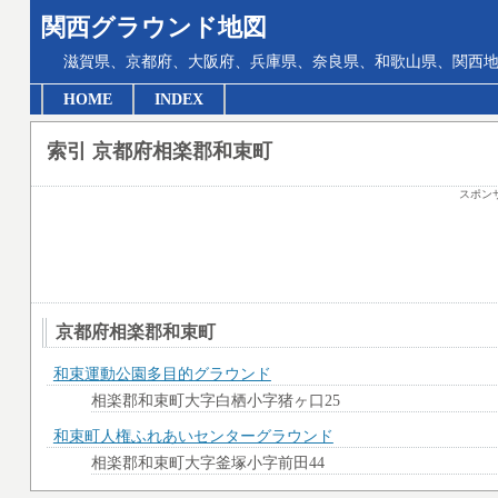
関西グラウンド地図
滋賀県、京都府、大阪府、兵庫県、奈良県、和歌山県、関西地
HOME
INDEX
索引 京都府相楽郡和束町
スポン
京都府相楽郡和束町
和束運動公園多目的グラウンド
相楽郡和束町大字白栖小字猪ヶ口25
和束町人権ふれあいセンターグラウンド
相楽郡和束町大字釜塚小字前田44