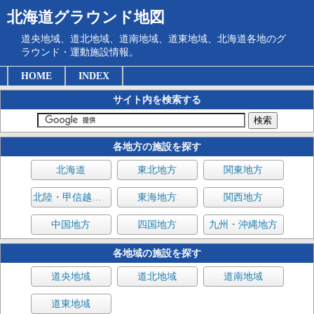
北海道グラウンド地図
道央地域、道北地域、道南地域、道東地域、北海道各地のグ
ラウンド・運動施設情報。
HOME
INDEX
サイト内を検索する
各地方の施設を探す
北海道
東北地方
関東地方
北陸・甲信越地方
東海地方
関西地方
中国地方
四国地方
九州・沖縄地方
各地域の施設を探す
道央地域
道北地域
道南地域
道東地域