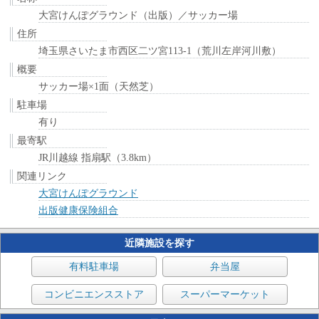
大宮けんぽグラウンド（出版）／サッカー場
住所
埼玉県さいたま市西区二ツ宮113-1（荒川左岸河川敷）
概要
サッカー場×1面（天然芝）
駐車場
有り
最寄駅
JR川越線 指扇駅（3.8km）
関連リンク
大宮けんぽグラウンド
出版健康保険組合
近隣施設を探す
有料駐車場
弁当屋
コンビニエンスストア
スーパーマーケット