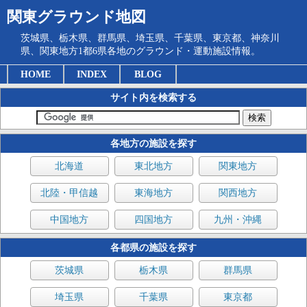
関東グラウンド地図
茨城県、栃木県、群馬県、埼玉県、千葉県、東京都、神奈川
県、関東地方1都6県各地のグラウンド・運動施設情報。
HOME
INDEX
BLOG
サイト内を検索する
各地方の施設を探す
北海道
東北地方
関東地方
北陸・甲信越
東海地方
関西地方
中国地方
四国地方
九州・沖縄
各都県の施設を探す
茨城県
栃木県
群馬県
埼玉県
千葉県
東京都