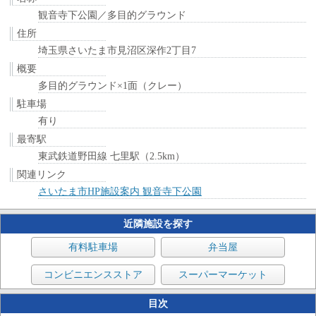
観音寺下公園／多目的グラウンド
住所
埼玉県さいたま市見沼区深作2丁目7
概要
多目的グラウンド×1面（クレー）
駐車場
有り
最寄駅
東武鉄道野田線 七里駅（2.5km）
関連リンク
さいたま市HP施設案内 観音寺下公園
近隣施設を探す
有料駐車場
弁当屋
コンビニエンスストア
スーパーマーケット
目次