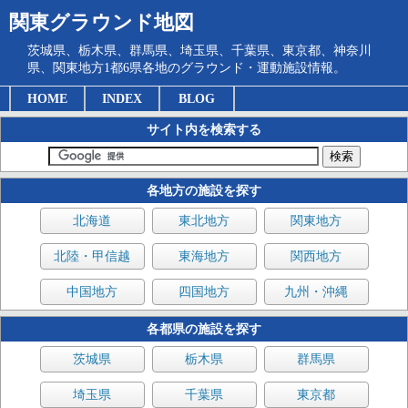
関東グラウンド地図
茨城県、栃木県、群馬県、埼玉県、千葉県、東京都、神奈川
県、関東地方1都6県各地のグラウンド・運動施設情報。
HOME
INDEX
BLOG
サイト内を検索する
各地方の施設を探す
北海道
東北地方
関東地方
北陸・甲信越
東海地方
関西地方
中国地方
四国地方
九州・沖縄
各都県の施設を探す
茨城県
栃木県
群馬県
埼玉県
千葉県
東京都